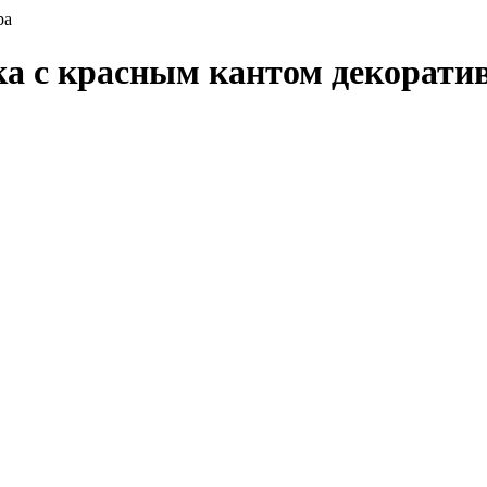
ра
ка с красным кантом декорати